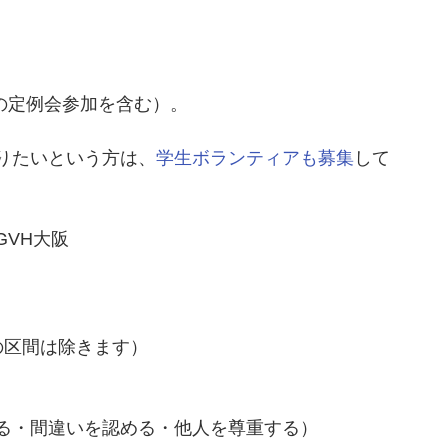
時の定例会参加を含む）。
りたいという方は、
学生ボランティアも募集
して
VH大阪
の区間は除きます）
る・間違いを認める・他人を尊重する）