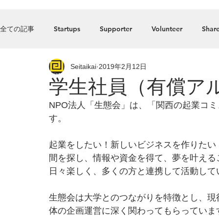
Home
全ての記事
Startups
Supporter
Volunteer
Share
Seitaikai
2019年2月12日
Press_Release
food
Accelerator
Listed comp
学生社員（有償ア
NPO法人「生態会」は、「関西の起業コ
す。
起業をしたい！新しいビジネスを作りたい
間を探し、情報や資金を得て、夢を叶える
日々楽しく、多くの方と連携して活動して
生態会は大学とのつながりを特徴とし、現
体の企画運営に深く関わってもらっていま