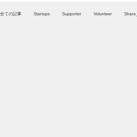
Home
全ての記事
Startups
Supporter
Volunteer
Share_
food
Accelerator
Listed company