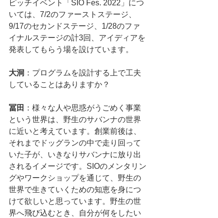
ピッチイベント「SIO Fes. 2022」につ
いては、7/2のファーストステージ、
9/17のセカンドステージ、1/28のファ
イナルステージの計3回、アイディアを
発表してもらう場を設けています。
大洞
：プログラムを設計する上で工夫
していることはありますか？
冨田
：様々な人や思惑がうごめく事業
という世界は、野生のサバンナの世界
に近いと考えています。創業前後は、
それまでドッグランの中で走り回って
いた子が、いきなりサバンナに放り出
されるイメージです。SIOのメンタリン
グやワークショップを通じて、野生の
世界で生きていくための知恵を身につ
けて欲しいと思っています。野生の世
界へ飛び込むとき、自分が何をしたい