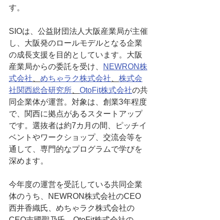
す。
SIOは、公益財団法人大阪産業局が主催
し、大阪発のロールモデルとなる企業
の成長支援を目的としています。大阪
産業局からの委託を受け、
NEWRON株
式会社
、
めちゃラク株式会社
、
株式会
社関西総合研究所
、
OtoFit株式会社
の共
同企業体が運営。対象は、創業3年程度
で、関西に拠点があるスタートアップ
です。選抜者は約7カ月の間、ピッチイ
ベントやワークショップ、交流会等を
通して、専門的なプログラムで学びを
深めます。
今年度の運営を受託している共同企業
体のうち、NEWRON株式会社のCEO
西井香織氏、めちゃラク株式会社の
CEO吉國聖乃氏、OtoFit株式会社の