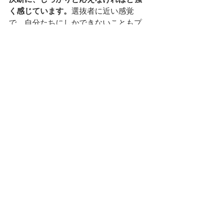
く感じています。
選抜者に近い感覚
で、自分たちにしかできないこともプ
ログラムには反映しています。例え
ば、ピッチイベントの際は、その場で
質疑応答の形を取るのが一般的です。
この方法だと、どうしても、その場限
りのやり取りになりがちで、濃いフィ
ードバックを受けづらいところがあり
ます。SIOでは、その場での質疑応答は
設けず、ピッチをした選抜者以外の全
員に、3つの項目だけ用意したグーグル
フォームを利用して、フィードバック
をしてもらっています。