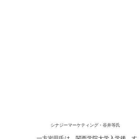
シナジーマーケティング・谷井等氏
　一方岩田氏は、関西学院大学入学後、す