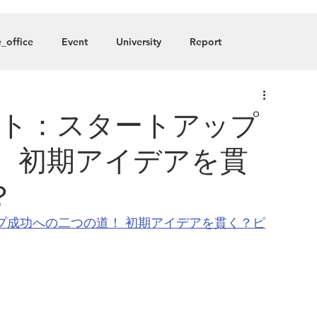
About
Blog
Member
_office
Event
University
Report
any
ート：スタートアップ
！ 初期アイデアを貫
？
プ成功への二つの道！ 初期アイデアを貫く？ピ