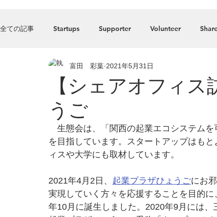
Home
全ての記事
Startups
Supporter
Volunteer
Share
富田 彩葉
2021年5月31日
Press_Release
food
Accelerator
Listed comp
【シェアオフィス
うご
　生態会は、「関西の起業エコシステムを
を目指しています。スタートアップはもと
ィスや大学にも取材しています。
2021年4月2日、
起業プラザひょうご
にお邪
実現していく方々を応援することを目的に
年10月に
誕生しました。
2020年9月には
、