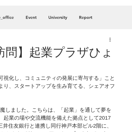
About
Blog
Member
_office
Event
University
Report
any
訪問】起業プラザひょ
可視化し、コミュニティの発展に寄与する」こと
より、スタートアップを生み育てる、シェアオフ
魔しました。こちらは、
「起業」を通して夢を
、起業の場や交流機能を備えた拠点として
2017
三井住友銀行と連携し同行神戸本部ビル2階に、