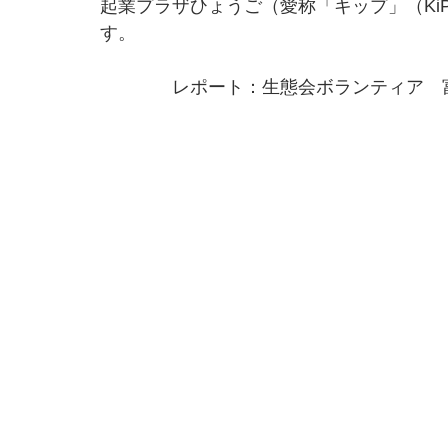
起業プラザひょうご（愛称「キップ」（Ki
す。
　　　　レポート：生態会ボランティア　