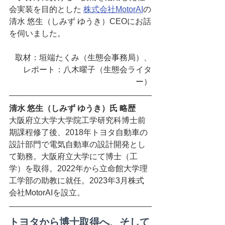
会実装を目的とした 
株式会社MotorAI
の
清水 悠生（しみず ゆうき）CEOにお話
を伺いました。
取材：垣端たくみ（生態会事務局）、
レポート：八木曜子（生態会ライタ
ー）
清水 悠生（しみず ゆうき）氏 略歴
大阪府立大学大学院工学研究科博士前
期課程修了後、2018年トヨタ自動車の
設計部門で電気自動車の設計開発とし
て勤務。大阪府立大学にて博士（工
学）を取得。2022年から立命館大学理
工学部の助教に就任。2023年3月株式
会社MotorAIを設立。
トヨタから博士取得へ、そして