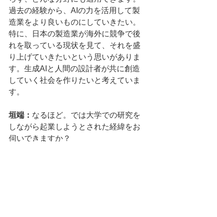
過去の経験から、AIの力を活用して製
造業をより良いものにしていきたい。
特に、日本の製造業が海外に競争で後
れを取っている現状を見て、それを盛
り上げていきたいという思いがありま
す。生成AIと人間の設計者が共に創造
していく社会を作りたいと考えていま
す。
垣端：
なるほど。では大学での研究を
しながら起業しようとされた経緯をお
伺いできますか？
清水：
様々な理由がありますが、社会
実装するための選択肢を増やしていき
たいというのが私の目的です。具体的
に言うと、モータ分野にAIの技術を投
入して、様々なイノベーションを起こ