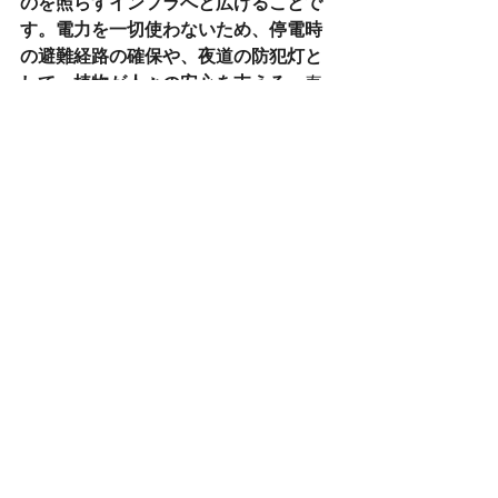
のを照らすインフラへと広げることで
す。電力を一切使わないため、停電時
の避難経路の確保や、夜道の防犯灯と
して、植物が人々の安心を支える。
寿
命の長い常緑樹にこのシステムを組み
込めば、過酷な環境下でも街を照らし
続ける「命の灯り」になります。
ナノランタン５色