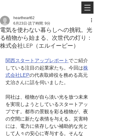
heartheart62
6月23日
読了時間: 9分
電気を使わない暮らしへの挑戦。光
る植物から始まる、次世代の灯り：
株式会社LEP（エルイーピー）
関西スタートアップレポート
でご紹介
している注目の起業家たち。今回は
株
式会社LEP
の代表取締役を務める高元
丈治さんに話を伺いました。
同社は、植物が自ら淡い光を放つ未来
を実現しようとしているスタートアッ
プです。都市の景観を彩る植物が、夜
の空間に新たな表情を与える。災害時
には、電力に依存しない補助的な光と
して人々の安心に寄与する。そんな