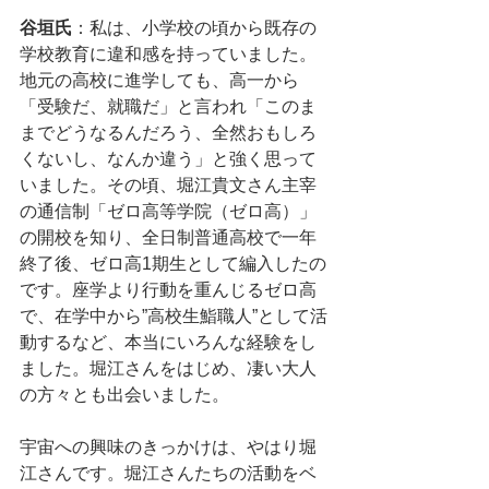
谷垣氏
：私は、小学校の頃から既存の
学校教育に違和感を持っていました。
地元の高校に進学しても、高一から
「受験だ、就職だ」と言われ「このま
までどうなるんだろう、全然おもしろ
くないし、なんか違う」と強く思って
いました。その頃、堀江貴文さん主宰
の通信制「ゼロ高等学院（ゼロ高）」
の開校を知り、全日制普通高校で一年
終了後、ゼロ高1期生として編入したの
です。座学より行動を重んじるゼロ高
で、在学中から”高校生鮨職人”として活
動するなど、本当にいろんな経験をし
ました。堀江さんをはじめ、凄い大人
の方々とも出会いました。
宇宙への興味のきっかけは、やはり堀
江さんです。堀江さんたちの活動をベ