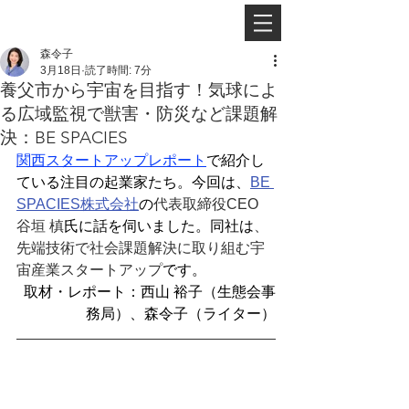
森令子
3月18日
読了時間: 7分
養父市から宇宙を目指す！気球によ
る広域監視で獣害・防災など課題解
決：BE SPACIES
関西スタートアップレポート
で紹介し
ている注目の起業家たち。今回は、
BE 
SPACIES株式会社
の
代表取締役CEO 
谷垣 槙
氏に話を伺いました。同社は
、
先端技術で社会課題解決に取り組む宇
宙産業スタートアップ
です。
取材・レポート：西山 裕子（生態会事
務局）、森令子（ライター）