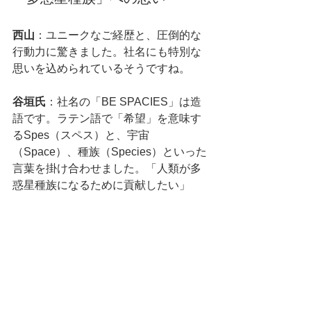
西山
：ユニークなご経歴と、圧倒的な
行動力に驚きました。社名にも特別な
思いを込められているそうですね。
谷垣氏
：社名の「BE SPACIES」は造
語です。ラテン語で「希望」を意味す
るSpes（スペス）と、宇宙
（Space）、種族（Species）といった
言葉を掛け合わせました。「人類が多
惑星種族になるために貢献したい」
「未来に対してネガティブにならず、
ワクワクできる社会を創りたい」とい
う思いを込めています。
水道も高速道路も、先人がインフラを
整えてくれたおかげで今の生活があり
ます。私たちは、宇宙をテーマに技術