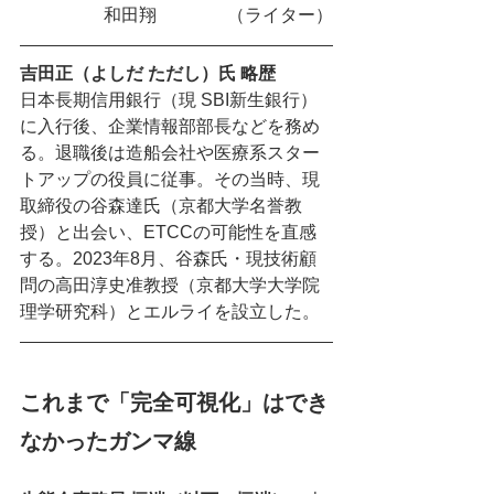
和田翔　　　　（ライター）
吉田正（よしだ ただし）氏 略歴
日本長期信用銀行（現 SBI新生銀行）
に入行後、企業情報部部長などを務め
る。退職後は造船会社や医療系スター
トアップの役員に従事。その当時、現
取締役の谷森達氏（京都大学名誉教
授）と出会い、ETCCの可能性を直感
する。2023年8月、谷森氏・現技術顧
問の高田淳史准教授（京都大学大学院
理学研究科）とエルライを設立した。
これまで「完全可視化」はでき
なかったガンマ線