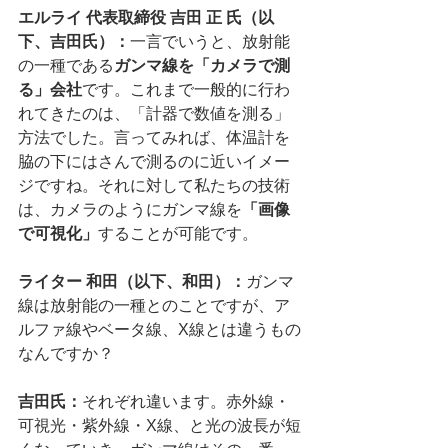
エルライ 代表取締役 吉田 正 氏（以
下、吉田氏）：
一言でいうと、放射能
の一種である
ガンマ線を「カメラで測
る」会社
です。これまで一般的に行わ
れてきたのは、「計器で数値を測る」
方法でした。言ってみれば、体温計を
脇の下にはさんで測るのに近いイメー
ジですね。それに対して私たちの技術
は、カメラのようにガンマ線を
「画像
で可視化」
することが可能です。
ライター 和田（以下、和田）：
ガンマ
線は放射能の一種とのことですが、ア
ルファ線やベータ線、X線とは違うもの
なんですか？
吉田氏：
それぞれ違います。赤外線・
可視光・紫外線・X線、と光の波長が短