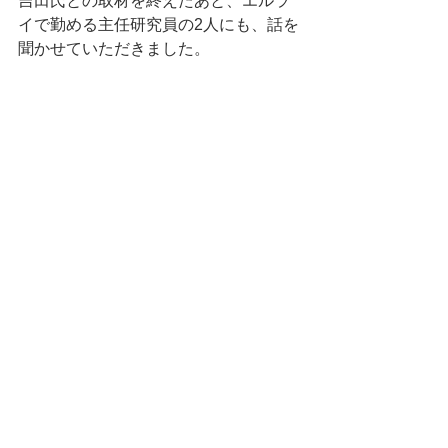
吉田氏との取材を終えたあと、エルラ
イで勤める主任研究員の2人にも、話を
聞かせていただきました。
写真左から、主任研究員・園田氏、吉田氏、
主任研究員・武石氏
Case 1／主任研究員・園田真也氏
和田：
エルライで働く魅力を、どんな