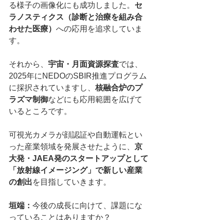
る様子の画像化にも成功しました。
セ
ラノスティクス（診断と治療を組み合
わせた医療）
への応用を追求していま
す。
それから、
宇宙・月面資源探査
では、
2025年にNEDOのSBIR推進プログラム
に採択されていますし、
核融合炉のプ
ラズマ制御
などにも応用範囲を広げて
いるところです。
可視光カメラが顔認証や自動運転とい
った産業領域を発展させたように、
京
大発・JAEA発のスタートアップとして
「放射線イメージング」で新しい産業
の創出
を目指していきます。
垣端：
今後の成長に向けて、課題にな
っていることはありますか？