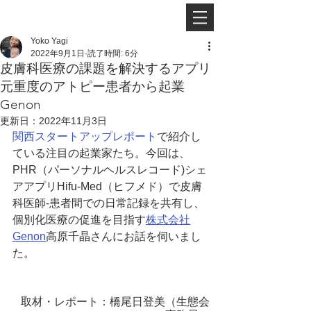
Yoko Yagi
2022年9月1日
読了時間: 6分
皮膚科医療の課題を解決するアプリ
元重度のアトピー患者から起業
Genon
更新日：
2022年11月3日
関西スタートアップレポート
で紹介し
ている注目の起業家たち。今回は、
PHR（パーソナルヘルスレコード)シェ
アアプリHifu-Med（ヒフメド）で皮膚
科医師-患者間での日常記録を共有し、
個別化医療の促進を目指す
株式会社
Genon
高原千晶さんにお話を伺いまし
た。
取材・レポート：橋尾日登美（生態会