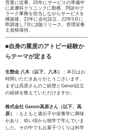
営業に従事。20年にサービスの準備中
に皮膚科クリニックに勤務、問診やク
ラーク事務を担当しながらサービスを
構築後、22年に会社設立。22年5月に
即調達し7月にβ版リリース。管理栄養
士資格保持。 
■自身の重度のアトピー経験か
らテーマが定まる
生態会 八木（以下、八木）
：本日はお
時間いただきありがとうございます。
まずは高原さんのご経歴とGenon設立
の経緯を教えていただけますか。
株式会社 Genon高原さん（以下、高
原）
：もともと遺伝子や栄養学に興味
があり、幼い頃から独学で学んでいま
した。その中でもお菓子づくりは科学