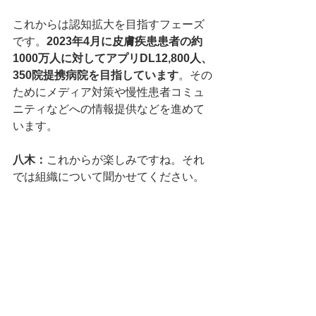
これからは認知拡大を目指すフェーズ
です。
2023年4月に皮膚疾患患者の約
1000万人に対してアプリDL12,800人、
350院提携病院を目指しています
。その
ためにメディア対策や慢性患者コミュ
ニティなどへの情報提供などを進めて
います。
八木：
これからが楽しみですね。それ
では組織について聞かせてください。
高原：現在はインターンや業務委託含
めて8名が関わっています。共同代表の
高砂好は私と同じくアトピー疾患経験
があり、ユーザーインタビューで出会
って参画してくれました。
顧問としては、皮膚科医の後藤和哉先