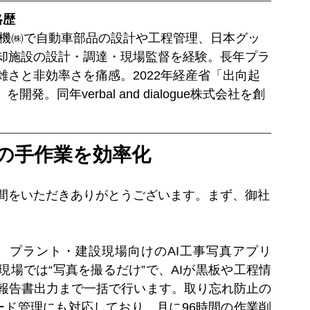
略歴
電機㈱で自動車部品の設計や工程管理、日本グッ
却施設の設計・調達・現場監督を経験。長年プラ
さと非効率さを痛感。2022年経産省「出向起
。同年verbal and dialogue株式会社を創
での手作業を効率化
間をいただきありがとうございます。まず、御社
、プラント・建設現場向けのAI工事写真アプリ
現場では“写真を撮るだけ”で、AIが黒板や工程情
報告書出力まで一括で行います。取り忘れ防止の
ード管理にも対応しており、月に96時間の作業削