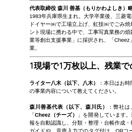
代表取締役 森川 善基（もりかわよしき）
1983年兵庫県生まれ。大学卒業後、三菱
ドイヤー㈱で工場立上げ、虹技㈱でごみ焼
ント現場に携わる中で、工事写真業務の煩雑
業等創出支援事業」に採択され、「Cheez」を開発
業。
1現場で1万枚以上、残業
ライター八木（以下、八木）
：本日はお時
の事業内容について教えてください。
森川善基代表（以下、森川氏）
：弊社は
「
Cheez（チーズ）
」を開発しています。
報を自動認識し、分類・整理・台帳作成・
ガイドや、音声入力でのタグ付け、QRコ