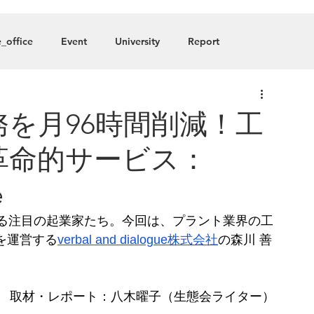
About
Blog
Member
_office
Event
University
Report
any
を月96時間削減！工
革命的サービス：
e
る注目の起業家たち。今回は、プラント業界の工
を運営する
verbal and dialogue株式会社
の森川 善
取材・レポート：八木曜子（生態会ライター）