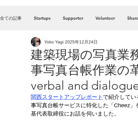
Home
全ての記事
Startups
Supporter
Volunteer
Share
Yoko Yagi
2025年12月24日
Press_Release
food
Accelerator
Listed comp
建築現場の写真業務
事写真台帳作業の
verbal and dialogu
関西スタートアップレポート
で
紹介してい
事写真台帳サービスに特化した「Cheez」
基代表取締役にお話を伺いました。