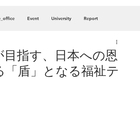
About
Blog
Member
_office
Event
University
Report
any
が目指す、日本への恩
る「盾」となる福祉テ