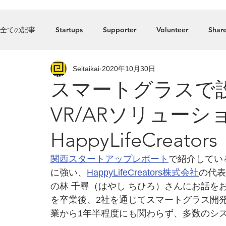
Home
全ての記事
Startups
Supporter
Volunteer
Share
Seitaikai
2020年10月30日
Press_Release
food
Accelerator
Listed comp
スマートグラスで
VR/ARソリュー
HappyLifeCreators
関西スタートアップレポート
で紹介してい
に強い、
HappyLifeCreators株式会社
の代表
の林 千尋（はやし ちひろ）さんにお話を
を卒業後、2社を通じてスマートグラス開発
業から1年半程度にも関わらず、多数のシ