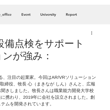
About
Blog
Member
_office
Event
University
Report
any
設備点検をサポート
ションが強み：
る、注目の起業家。今回はAR/VRソリューション
取締役、牧長 心（まきなが しん）さんと、広報
お聞きしました。牧長さんは職業能力開発大学校
に携わり、2019年に会社を設立されました。創
ステムを開発されています。