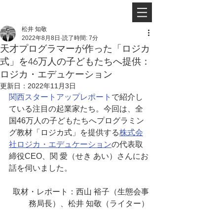
松井 知敬
2022年8月8日
読了時間: 7分
天才プログラマーが作った「ロジカ
式」を46万人の子どもたちへ提供：
ロジカ・エデュケーション
更新日：
2022年11月3日
関西スタートアップレポート
で紹介し
ている注目の起業家たち。今回は、全
国46万人の子どもたちへプログラミン
グ教材「ロジカ式」を提供する
株式会
社ロジカ・エデュケーション
の代表取
締役CEO、関 愛（せき あい）さんにお
話を伺いました。
取材・レポート：西山 裕子（生態会事
務局長）、松井 知敬（ライター）