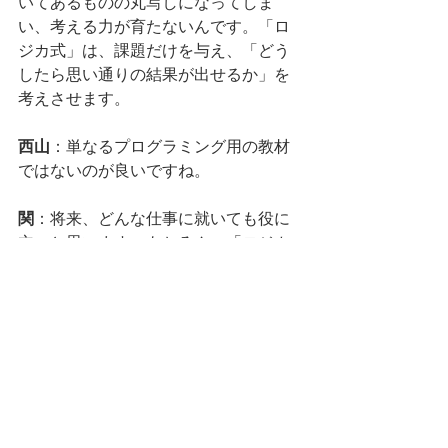
いてあるものの丸写しになってしま
い、考える力が育たないんです。「ロ
ジカ式」は、課題だけを与え、「どう
したら思い通りの結果が出せるか」を
考えさせます。
西山
：単なるプログラミング用の教材
ではないのが良いですね。
関
：将来、どんな仕事に就いても役に
立つと思います。もちろん、「ロジカ
式」を続けていけば、プログラマーと
して独立や就職ができるぐらいのスキ
ルは身につきます。もともと社会人に
教えていましたからね。
■業界初の大学入試用教材を開