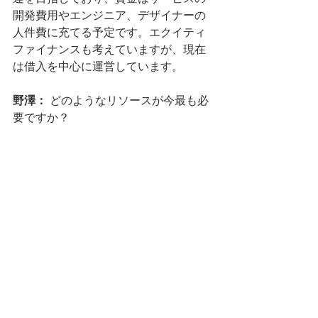
開発費用やエンジニア、デザイナーの
人件費に充てる予定です。エクイティ
ファイナンスも考えていますが、現在
は借入を中心に運営しています。
野澤：
 どのようなリソースが今最も必
要ですか？
小林：
 今最も必要としているリソース
は、クリエイティブな人材です。特
に、エンジニアとデザイナーの採用を
強化したいと考えています。また、マ
ーケティングの専門家も求めていま
す。
野澤：
 ありがとうございました。今後
のPortable社の成長が非常に楽しみで
す。