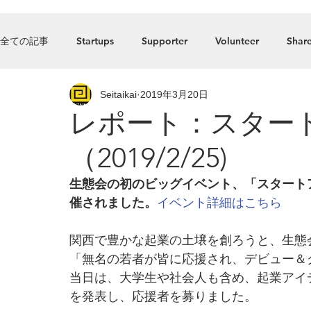
Home
全ての記事
Startups
Supporter
Volunteer
Share
Seitaikai
2019年3月20日
Press_Release
food
Accelerator
Listed comp
レポート：スター
（2019/2/25)
生態会の初のビッグイベント、「スタートアッ
催されました。
イベント詳細はこちら
関西で豊かな起業の土壌を創ろうと、生態
「無名の若者が皆に応援され、デビュー＆
当日は、大学生や社会人も含め、起業アイ
を発表し、応援者を募りました。