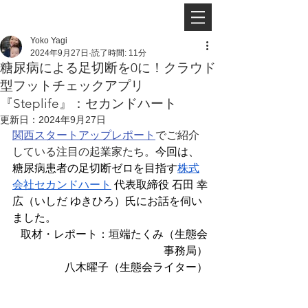
Yoko Yagi
2024年9月27日
読了時間: 11分
糖尿病による足切断を0に！クラウド
型フットチェックアプリ
『Steplife』：セカンドハート
更新日：
2024年9月27日
関西スタートアップレポート
でご紹介
している注目の起業家たち。
今回は、
糖尿病患者の足切断ゼロを目指す
株式
会社セカンドハート
 代表取締役 石田 幸
広（いしだ ゆきひろ）氏にお話を伺い
ました。
取材・レポート：垣端たくみ（生態会
事務局）
八木曜子（生態会ライター）