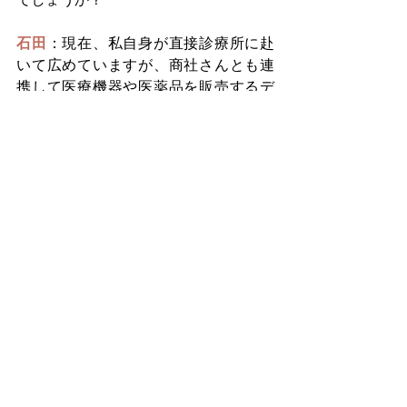
石田
：現在、私自身が直接診療所に赴
いて広めていますが、商社さんとも連
携して医療機器や医薬品を販売するデ
ィーラーを通じて、アプリを取り扱っ
てもらっています。本格的に開発を始
めたのは2023年の4月か5月頃で、2024
年6月のリリースまでに約1年かかりま
した。8月から導入する予定の診療所
は、糖尿病に限らず「足と歩行の診療
所」として広く足のケアを行っていま
す。そこの先生は、足の健康管理に強
い関心を持っていて、1次予防の重要性
を強く感じている方です。そうした熱
心な先生方が、アーリーアダプターと
して協力してくれています。
八木
：なるほど。アプリとVRの両方を