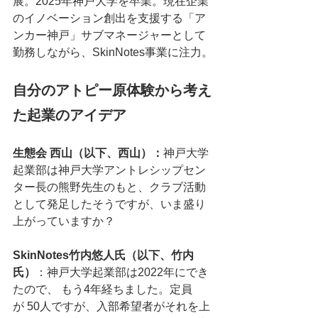
展。2025年神戸大学を卒業。現在企業
のイノベーション創出を支援する「ア
ンカー神戸」サブマネージャーとして
勤務しながら、SkinNotes事業に注力。
自分のアトピー原体験から考え
た起業のアイデア
生態会 西山（以下、西山）：
神戸大学
起業部は神戸大学アントレシップセン
ター長の熊野先生のもと、クラブ活動
として発足したそうですが、いま盛り
上がっていますか？
SkinNotes竹内悠人氏（以下、竹内
氏）
：神戸大学起業部は2022年にでき
たので、 もう4年経ちました。定員
が 50人ですが、入部希望者がそれを上