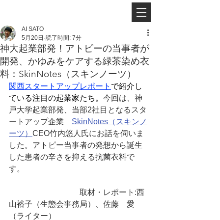
AI SATO
5月20日
読了時間: 7分
神大起業部発！アトピーの当事者が
開発、かゆみをケアする緑茶染め衣
料：SkinNotes（スキンノーツ）
関西スタートアップレポート
で紹介し
ている注目の起業家たち。
今回は、神
戸大学起業部発、当部2社目となるスタ
ートアップ企業　
SkinNotes（スキンノ
ーツ）
CEO竹内悠人氏にお話を伺いま
した。アトピー当事者の発想から誕生
した患者の辛さを抑える抗菌衣料で
す。
　　　　　　　　　取材・レポート:西
山裕子（生態会事務局）、佐藤　愛
（ライター）