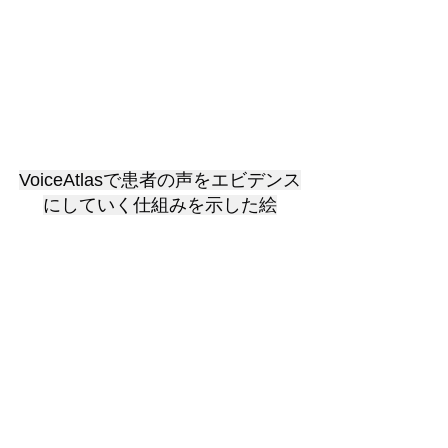
VoiceAtlasで患者の声をエビデンス
にしていく仕組みを示した絵
■TxPPIEという考え方を、日本
で実装するために
小林
：社名にもある「TxPPIE」につい
ても教えてください。