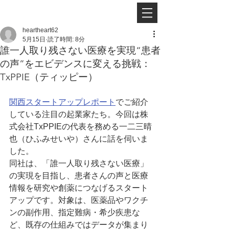
heartheart62
5月15日
読了時間: 8分
誰一人取り残さない医療を実現“患者
の声”をエビデンスに変える挑戦：
TxPPIE（ティッピー）
関西スタートアップレポート
でご紹介
している注目の起業家たち。今回は株
式会社TxPPIEの代表を務める一二三晴
也（ひふみせいや）さんに話を伺いま
した。
同社は、「誰一人取り残さない医療」
の実現を目指し、患者さんの声と医療
情報を研究や創薬につなげるスタート
アップです。対象は、医薬品やワクチ
ンの副作用、指定難病・希少疾患な
ど、既存の仕組みではデータが集まり