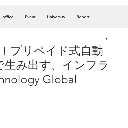
About
Blog
Member
_office
Event
University
Report
any
へ！プリペイド式自動
で生み出す、インフラ
ology Global