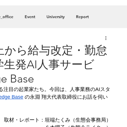
About
Blog
Member
_office
Event
University
Report
any
止から給与改定・勤怠
生発AI人事サービ
e Base
る注目の起業家たち。今回は、人事業務のAIスタ
dge Base
 の永淵 翔大代表取締役にお話を伺い
取材・レポート：垣端たくみ（生態会事務局）