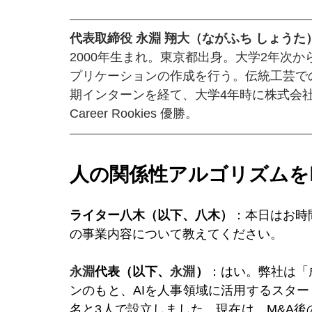
代表取締役 永淵 翔大（ながふち しょうた
2000年生まれ。東京都出身。大学2年次
プリケーションの作成を行う。伝統工芸で
期インターンを経て、大学4年時に株式会社Tech 
Career Rookies 優勝。
人の関係性アルゴリズムを
ライター八木（以下、八木）
：本日はお時
の事業内容について教えてください。
永淵
代表（以下、
永淵
）
：はい。弊社は「
ンのもと、AIを人事領域に活用するスター
名と3人で設立しました。現在は、M&A