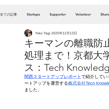
Home
全ての記事
Startups
Supporter
Volunteer
Share
Yoko Yagi
2025年12月13日
Press_Release
food
Accelerator
Listed comp
キーマンの離職防
処理まで！京都大学
ス：Tech Knowledg
関西スタートアップレポート
で
紹介してい
ートアップを運営する
株式会社Tecn Knowle
ました。