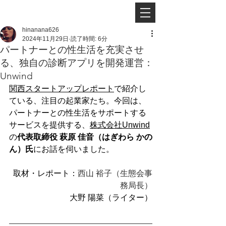
hinanana626
2024年11月29日
読了時間: 6分
パートナーとの性生活を充実させ
る、独自の診断アプリを開発運営：
Unwind
関西スタートアップレポート
で紹介し
ている、注目の起業家たち。今回は、
パートナーとの性生活をサポートする
サービスを提供する、
株式会社
Unwind
の
代表取締役 萩原 佳音（はぎわら かの
ん）氏
にお話を伺いました。
取材・レポート：
西山 裕子（生態会事
務局長）
大野 陽菜（ライター）