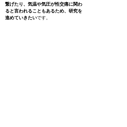
繋げたり、気温や気圧が性交痛に関わ
ると言われることもあるため、研究を
進めていきたい
です。
大野：
劇的なユーザー数の伸びに驚き
ました！
最後に、今後の展望をお聞かせいただ
けますか？