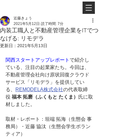
近藤きょう
2021年5月12日
読了時間: 7分
内装工職人と不動産管理企業をITでつ
なげる: リモデラ
更新日：
2021年5月13日
関西スタートアップレポート
で紹介し
ている、注目の起業家たち。今回は、
不動産管理会社向け原状回復クラウド
サービス「リモデラ」を提供してい
る、
REMODELA株式会社
の代表取締
役 
福本 拓磨（ふくもと たくま）
氏に取
材しました。
取材・レポート：垣端 拓海（生態会 事
務局）・近藤 協汰（生態会学生ボラン
ティア）