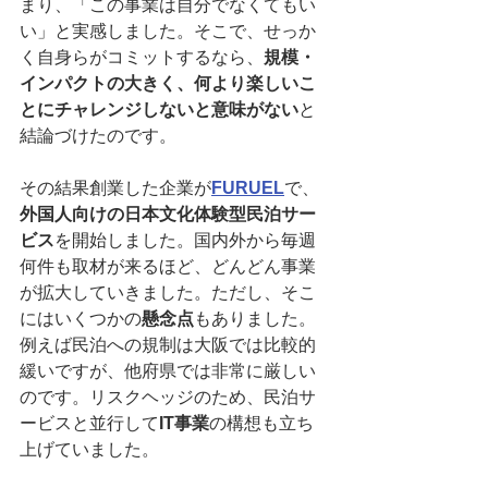
まり、「この事業は自分でなくてもい
い」と実感しました。そこで、せっか
く自身らがコミットするなら、
規模・
インパクトの大きく、何より楽しいこ
とにチャレンジしないと意味がない
と
結論づけたのです。
その結果創業した企業が
FURUEL
で、
外国人向けの日本文化体験型民泊サー
ビス
を開始しました。国内外から毎週
何件も取材が来るほど、どんどん事業
が拡大していきました。ただし、そこ
にはいくつかの
懸念点
もありました。
例えば民泊への規制は大阪では比較的
緩いですが、他府県では非常に厳しい
のです。リスクヘッジのため、民泊サ
ービスと並行して
IT事業
の構想も立ち
上げていました。