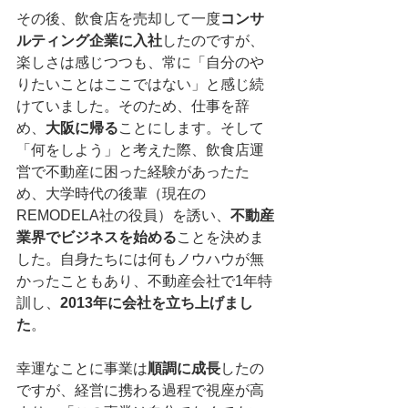
その後、飲食店を売却して一度
コンサ
ルティング企業に入社
したのですが、
楽しさは感じつつも、常に「自分のや
りたいことはここではない」と感じ続
けていました。そのため、仕事を辞
め、
大阪に帰る
ことにします。そして
「何をしよう」と考えた際、飲食店運
営で不動産に困った経験があったた
め、大学時代の後輩（現在の
REMODELA社の役員）を誘い、
不動産
業界でビジネスを始める
ことを決めま
した。自身たちには何もノウハウが無
かったこともあり、不動産会社で1年特
訓し、
2013年に会社を立ち上げまし
た
。
幸運なことに事業は
順調に成長
したの
ですが、経営に携わる過程で視座が高