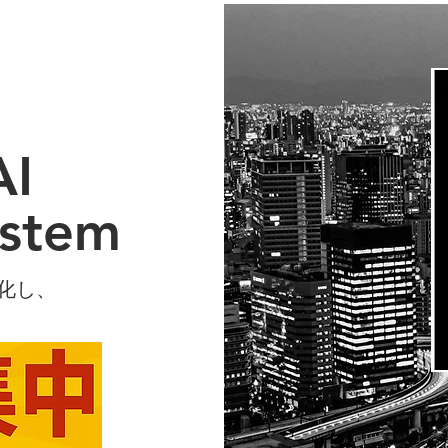
About
Blog
Member
AI
ystem
化し、