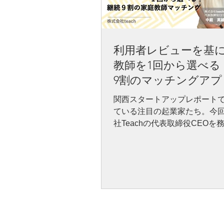
利用者レビューを基
教師を1回から選べる
9割のマッチングアプ
関西スタートアップレポート
ている注目の起業家たち。今
社Teachの代表取締役CEOを
英雄さんに話を伺いました。 
保護者・生徒がスマートフォ
家庭教師の授業を予約できる
ン特化型のマッチングアプリ「T
を開発・運営するEdTechス
プです。 取材・レポート：西
（生態会事務局）、小松建太
ー） ■ 中庭英雄（なかにわ 