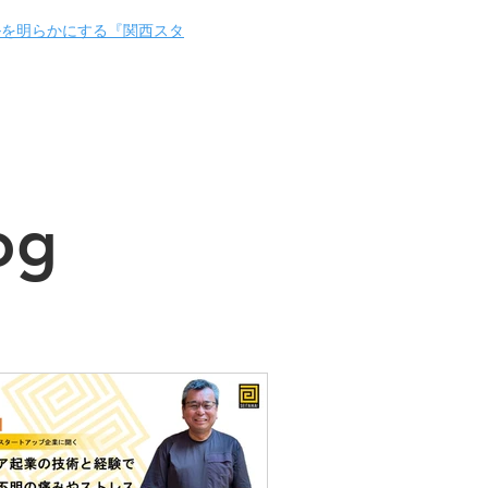
」
ルを明らかにする『関西スタ
og