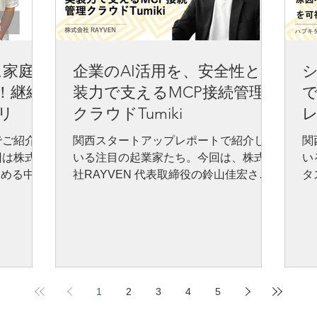
に家庭
企業のAI活用を、安全性と実
！継続
装力で支えるMCP接続管理
リ
クラウドTumiki
でご紹介し
関西スタートアップレポートで紹介して
関
回は株式会
いる注目の起業家たち。今回は、株式会
い
務める中庭
社RAYVEN 代表取締役の鈴山佳宏さん
タ
同社は、
に話を伺いました。同社が開発する
にお
ンひとつで
「Tumiki MCP Manager」は、AIエージ
デ
、オンライ
ェントと業務ツールを安全につなぐ接続
ン
each」
管理クラウドです。RAYVENは、情報
ら
タートアッ
漏洩や権限外操作といった企業の不安に
用
山裕子
向き合い、AIを安心して使い続けるため
い
1
2
3
4
5
（ライタ
の管理・統制基盤づくりに挑んでいま
ち
ひでお）氏
す。
の