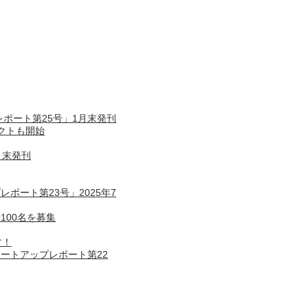
ポート第25号」1月末発刊
クトも開始
月末発刊
ポート第23号」2025年7
100名を募集
す！
ートアップレポート第22