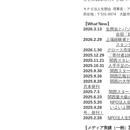
ＮＰＯ法人生態会
理事長：
所在地：〒531-0074 大
【What’New】
2026.3.13
生態会とパソ
合宿「Ex
2026.2.29
上場経験者
スタン
2026.1.30
グロース市
2025.12.29
「寄付者1
2025.11.21
関西スタレ
2025.10.31
人手不足の
2025.9.30
関西スター
2025.9.26
関西広報1
2025.8.28
関西の大
月末発刊
2025.7.3
関西スター
2025.6.23
関西最大級
2025.5.20
NPO法人
2025.4.28
いよいよ開
号」発刊！
2025.2.28
NPO法人
【メディア実績（一例）