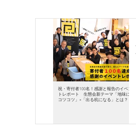
略歴 1992年、奈良県生ま
験を経験するも親子関係が悪
は高校を中退。通信制高校で
ことが、教育との最初の接点
2012年に通信制高校に勤務し
キャリア支援の世界に入る。20
労務コンサルタントとして独
2015年4月には厚生労働省委
サポートステーション（就労
を統括。同年9月に株式会社キ
シストシステムズを創業。複
立ち上げてきた連続起業家で
祝・寄付者100名！感謝と報告のイベン
2023年1月に株式会社Teach
トレポート 生態会新テーマ「地味に
事業へ挑戦している。 「夢の
コツコツ」×「出る杭になる」とは？
ら生まれた家庭教師アプリ 生