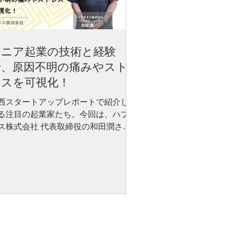
シニア起業の技術と経験
で、原因不明の痛みやスト
レスを可視化！
西スタートアップレポートで紹介して
る注目の起業家たち。今回は、ハプキ
ス株式会社 代表取締役の和田潤さん
話を伺いました。 同社の感覚評価
バイス「Pain Compass®（ペインコ
パス®）」は、検査では異常が見つか
ない痛みやストレスを、錯覚現象を応
して数値化します。「体に異常はな
、けれど痛みを感じる」。そんな人た
を救う仕組みとは、一体どのようなも
なのでしょうか？