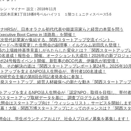
アレン・マイナー
設立：2018年11月
阪市北区本庄東1丁目18番8号ベルハイツ１ １階コミュニティスペース5.6
ナHRSが、日本オラクル初代代表や能楽宗家らと
経営の本質を問う
ecutive Boot Camp in 淡路島」を開催！
と次世代起業家が集結する、関西スタートアップ交流イベント。
ダードへ市場変更した生態会の副理事・イルグルム岩田氏も登壇！
場の上場維持基準見直しがもたらした変化とは？「関西スタートアップレ
00名達成！報告会」開催。オークションも大成功！2026年の新プロジェ
ポ24号報告イベント開催。新監事のBCC代表、伊藤氏が初登壇！
今、その解決の道は『関西スタートアップレポート第24号』2025年10
トアップを支えるNPO法人生態会が、寄付者100名達成！
00研究会主催の第8回合同記者発表会に参加！
学発スタートアップ、経営人材確保への新たな動き
「関西スタートアップレ
トアップを支えるNPO法人生態会が「認定NPO」取得を目指し、寄付者
のスタートアップ取材データを基に、調査プログラムを提供
生態会はスタートアップ向け「ウィッシュリスト」サービスを開始しま
幕！大阪・関西万博スタートアップにとってのチャンスは？「関西スタ
生態会は、学生ボランティアおよび、社会人プロボノ募集を募集します！
】