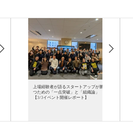
れ。中学受
化し、一度
学び直した
になった。
、教育と
13年に
立し、
託の南河内
支援事業）
ャリアア
数の事業を
あり、
【特別レポート】欧州最大のスタート
上場経験者が語るスタートアップが勝
1,000万円
を創業し新
アップ祭典 VIVA TECH 2025 - 18万人が来
つための「一点突破」と「組織論」
て上場の道へ
一言」か
場。AIが話題の中心に
【3/3イベント開催レポート】
態会