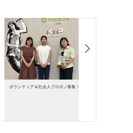
が3カ月で消えた日を乗り越え
ボランティア＆社会人プロボノ募集！
ボランティア体験記~“生
 ＢＣＣ株式会社
様々な起業の形”~